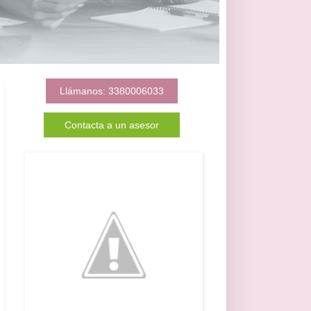
Llámanos: 3380006033
Contacta a un asesor