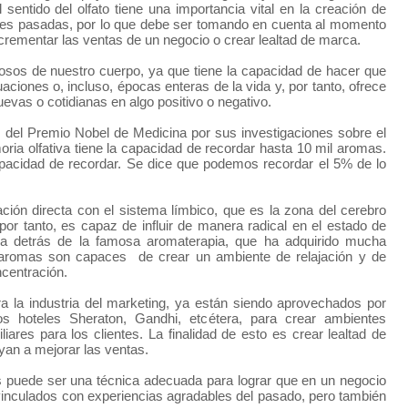
 sentido del olfato tiene una importancia vital en la creación de
es pasadas, por lo que debe ser tomando en cuenta al momento
ncrementar las ventas de un negocio o crear lealtad de marca.
rosos de nuestro cuerpo, ya que tiene la capacidad de hacer que
iones o, incluso, épocas enteras de la vida y, por tanto, ofrece
uevas o cotidianas en algo positivo o negativo.
 del Premio Nobel de Medicina por sus investigaciones sobre el
oria olfativa tiene la capacidad de recordar hasta 10 mil aromas.
apacidad de recordar. Se dice que podemos recordar el 5% de lo
ación directa con el sistema límbico, que es la zona del cerebro
por tanto, es capaz de influir de manera radical en el estado de
ia detrás de la famosa aromaterapia, que ha adquirido mucha
s aromas son capaces de crear un ambiente de relajación y de
centración.
ra la industria del marketing, ya están siendo aprovechados por
 hoteles Sheraton, Gandhi, etcétera, para crear ambientes
iares para los clientes. La finalidad de esto es crear lealtad de
an a mejorar las ventas.
 puede ser una técnica adecuada para lograr que en un negocio
nculados con experiencias agradables del pasado, pero también