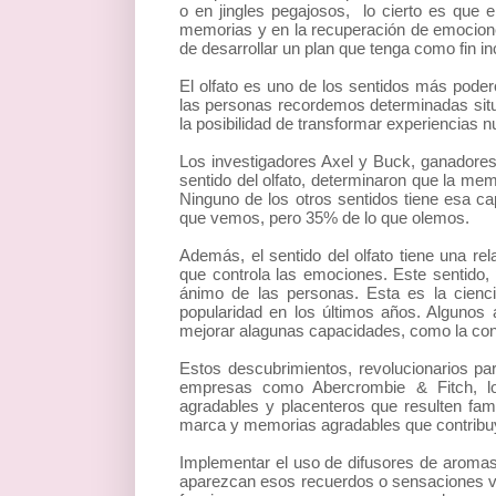
o en jingles pegajosos, lo cierto es que el
memorias y en la recuperación de emocion
de desarrollar un plan que tenga como fin i
El olfato es uno de los sentidos más pode
las personas recordemos determinadas situac
la posibilidad de transformar experiencias n
Los investigadores Axel y Buck, ganadores
sentido del olfato, determinaron que la mem
Ninguno de los otros sentidos tiene esa c
que vemos, pero 35% de lo que olemos.
Además, el sentido del olfato tiene una rel
que controla las emociones. Este sentido, 
ánimo de las personas. Esta es la cienc
popularidad en los últimos años. Alguno
mejorar alagunas capacidades, como la con
Estos descubrimientos, revolucionarios pa
empresas como Abercrombie & Fitch, los
agradables y placenteros que resulten famil
marca y memorias agradables que contribuy
Implementar el uso de difusores de aromas
aparezcan esos recuerdos o sensaciones vi