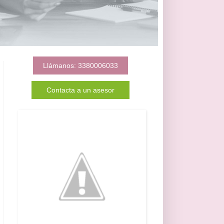
Llámanos: 3380006033
Contacta a un asesor